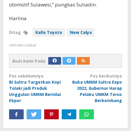
otomotif Sulawesi,” pungkas Suliadin.
Harlina
Ditag
Kalla Toyota
New Calya
oleh
Beri Kabar
Ikuti Kami Pada
Navigasi
Pos sebelumnya
Pos berikutnya
BI Sultra Targetkan Kopi
Buka UMKM Sultra Expo
pos
Tolaki jadi Produk
2022, Gubernur Harap
Unggulan UMKM Bernilai
Pelaku UMKM Terus
Ekpor
Berkembang