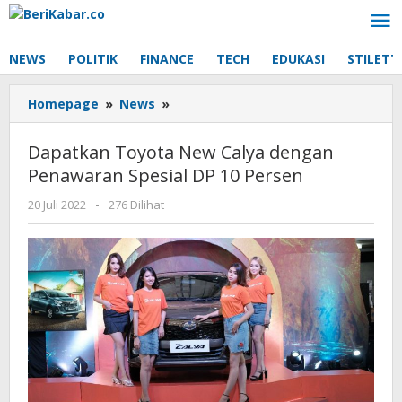
Lewati
ke
konten
NEWS
POLITIK
FINANCE
TECH
EDUKASI
STILETT
Dapatkan
Homepage
»
News
»
Toyota
New
Dapatkan Toyota New Calya dengan
Calya
Penawaran Spesial DP 10 Persen
dengan
Penawaran
oleh
20 Juli 2022
-
276 Dilihat
Spesial
Beri
DP
Kabar
10
Persen