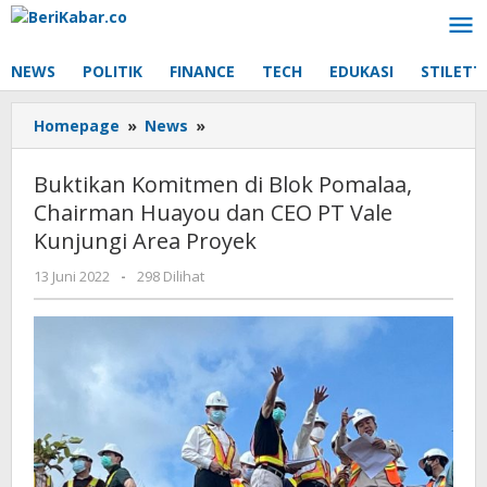
Lewati
ke
konten
NEWS
POLITIK
FINANCE
TECH
EDUKASI
STILETT
Buktikan
Homepage
»
News
»
Komitmen
di
Buktikan Komitmen di Blok Pomalaa,
Blok
Chairman Huayou dan CEO PT Vale
Pomalaa,
Kunjungi Area Proyek
Chairman
Huayou
oleh
13 Juni 2022
-
298 Dilihat
dan
Beri
CEO
Kabar
PT
Vale
Kunjungi
Area
Proyek