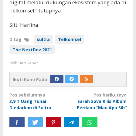
digital melalui dukungan ekosistem yang ada di
Telkomsel,” tutupnya.
Sitti Harlina
Ditag
sultra
Telkomsel
The NextDev 2021
oleh
Beri Kabar
Ikuti Kami Pada
Navigasi
Pos sebelumnya
Pos berikutnya
3,9 T Uang Tunai
Sarah Sova Rilis Album
pos
Diedarkan di Sultra
Perdana “Mau Apa Sih”