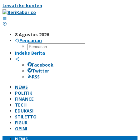
Lewati ke konten
8 Agustus 2026
Pencarian
Indeks Berita
Facebook
Twitter
RSS
NEWS
POLITIK
FINANCE
TECH
EDUKASI
STILETTO
FIGUR
OPINI
NEWS