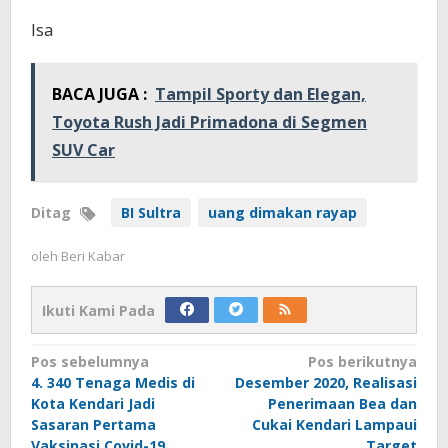
Isa
BACA JUGA :
Tampil Sporty dan Elegan,
Toyota Rush Jadi Primadona di Segmen
SUV Car
Ditag
BI Sultra
uang dimakan rayap
oleh
Beri Kabar
Ikuti Kami Pada
Navigasi
Pos sebelumnya
Pos berikutnya
4. 340 Tenaga Medis di
Desember 2020, Realisasi
pos
Kota Kendari Jadi
Penerimaan Bea dan
Sasaran Pertama
Cukai Kendari Lampaui
Vaksinasi Covid-19
Target